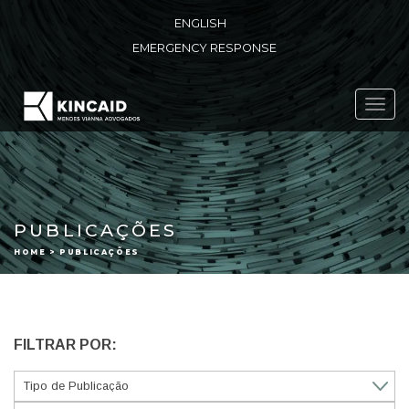
ENGLISH
EMERGENCY RESPONSE
Toggl
navig
PUBLICAÇÕES
HOME > PUBLICAÇÕES
FILTRAR POR: