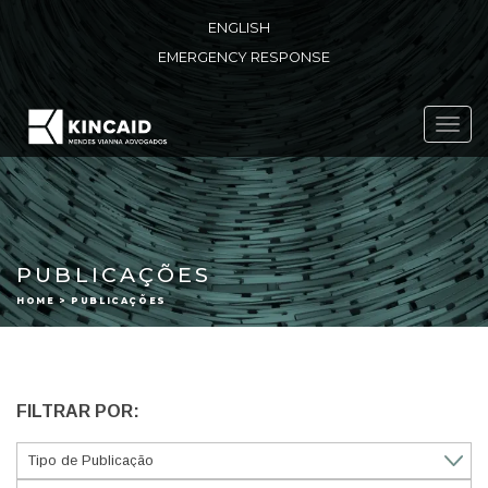
ENGLISH
EMERGENCY RESPONSE
Toggl
navig
PUBLICAÇÕES
HOME > PUBLICAÇÕES
FILTRAR POR: