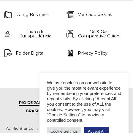
Doing Business
Mercado de Gás
Livro de
Oil & Gas
Jurisprudência
Comparative Guide
Folder Digital
Privacy Policy
We use cookies on our website to
give you the most relevant experience
by remembering your preferences and
repeat visits. By clicking “Accept All”,
RIO DE JANEIRO
SÃO PAULO
you consent to the use of ALL the
cookies. However, you may visit
BRASÍLIA
VITÓRIA
"Cookie Settings" to provide a
controlled consent.
Av. Rio Branco, nº 01, 14º andar - Ed. RB1- Centro, Rio de Janeiro -
Cookie Settings
Accept All