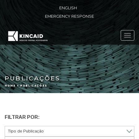
ENGLISH
EMERGENCY RESPONSE
Toggl
navig
PUBLICAÇÕES
HOME > PUBLICAÇÕES
FILTRAR POR: