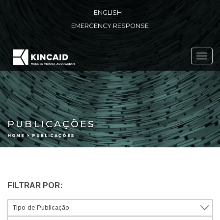
ENGLISH
EMERGENCY RESPONSE
Toggl
navig
PUBLICAÇÕES
HOME > PUBLICAÇÕES
FILTRAR POR: