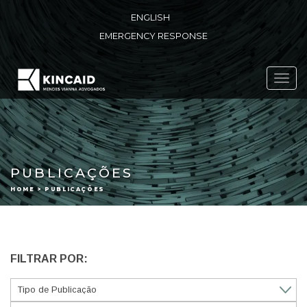
ENGLISH
EMERGENCY RESPONSE
Toggl
navig
PUBLICAÇÕES
HOME > PUBLICAÇÕES
FILTRAR POR: