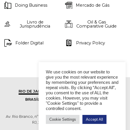
Doing Business
Mercado de Gás
Livro de
Oil & Gas
Jurisprudência
Comparative Guide
Folder Digital
Privacy Policy
We use cookies on our website to
give you the most relevant experience
by remembering your preferences and
repeat visits. By clicking “Accept All”,
RIO DE JANEIRO
SÃO PAULO
you consent to the use of ALL the
cookies. However, you may visit
BRASÍLIA
VITÓRIA
"Cookie Settings" to provide a
controlled consent.
Av. Rio Branco, nº 01, 14º andar - Ed. RB1- Centro, Rio de Janeiro -
Cookie Settings
Accept All
RJ, 20090-003 TEL (55 21) 2276 6200