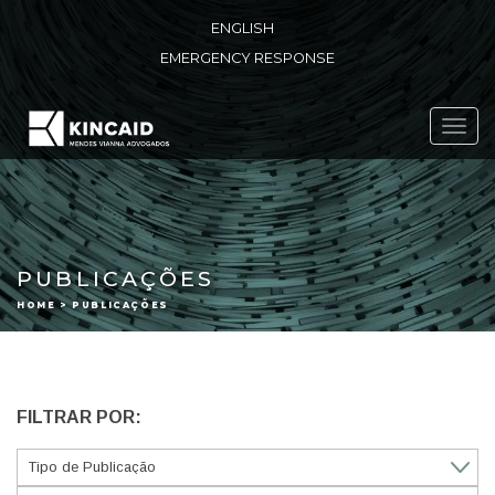
ENGLISH
EMERGENCY RESPONSE
Toggl
navig
PUBLICAÇÕES
HOME > PUBLICAÇÕES
FILTRAR POR: