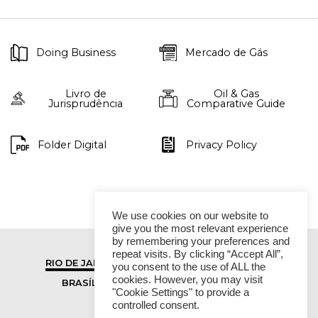
Doing Business
Mercado de Gás
Livro de
Oil & Gas
Jurisprudência
Comparative Guide
Folder Digital
Privacy Policy
We use cookies on our website to
give you the most relevant experience
by remembering your preferences and
repeat visits. By clicking “Accept All”,
RIO DE JANEIRO
SÃO PAULO
you consent to the use of ALL the
cookies. However, you may visit
BRASÍLIA
VITÓRIA
"Cookie Settings" to provide a
controlled consent.