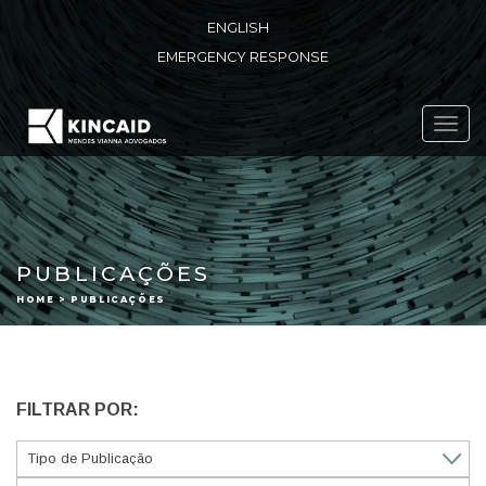
ENGLISH
EMERGENCY RESPONSE
Toggl
navig
PUBLICAÇÕES
HOME > PUBLICAÇÕES
FILTRAR POR: