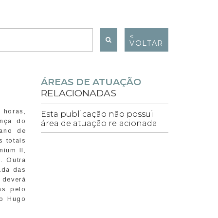
<
VOLTAR
ÁREAS DE ATUAÇÃO
RELACIONADAS
 horas,
Esta publicação não possui
ença do
área de atuação relacionada
lano de
 totais
ium II,
. Outra
ada das
 deverá
as pelo
no Hugo