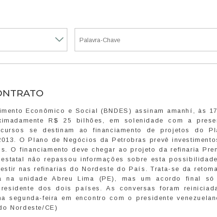
CONTRATO
vimento Econômico e Social (BNDES) assinam amanhí, às 17
roximadamente R$ 25 bilhões, em solenidade com a pres
recursos se destinam ao financiamento de projetos do P
013. O Plano de Negócios da Petrobras prevê investimentos
. O financiamento deve chegar ao projeto da refinaria Prem
statal não repassou informações sobre esta possibilidade
stir nas refinarias do Nordeste do País. Trata-se da retom
a na unidade Abreu Lima (PE), mas um acordo final só
esidente dos dois países. As conversas foram reiniciad
, na segunda-feira em encontro com o presidente venezuela
 do Nordeste/CE)