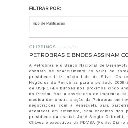
FILTRAR POR:
CLIPPINGS
-
29/07/09
PETROBRAS E BNDES ASSINAM 
A Petrobras e o Banco Nacional de Desenvol
contrato de financiamento no valor de ap
presidente Luiz Inácio Lula da Silva. Os 
Negócios da Petrobras para o perãodo 2009-2
de US$ 174,4 bilhões nos próximos cinco anos
no Pecém. Mas a assessoria de imprensa da e
medida demonstra a ação da Petrobras em inve
negociações com a Venezuela para parceri
acontecer em setembro, com encontro dos pr
presidente da estatal, José Sergio Gabrielli
Chávez e executivos da PDVSA.(Fonte: Diário