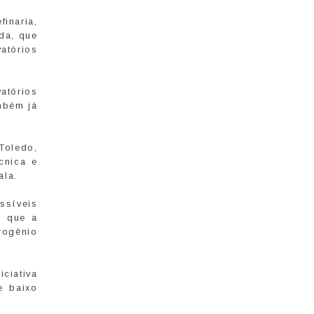
inaria,
ada, que
atórios
atórios
mbém já
Toledo,
cnica e
ala.
ssíveis
s que a
rogênio
ciativa
e baixo