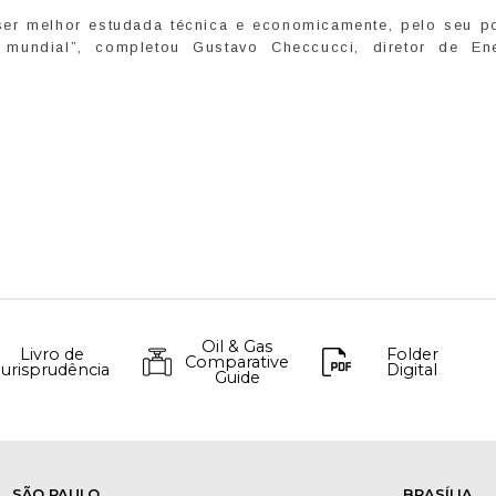
er melhor estudada técnica e economicamente, pelo seu p
 mundial”, completou Gustavo Checcucci, diretor de En
Oil & Gas
Livro de
Folder
Comparative
Jurisprudência
Digital
Guide
SÃO PAULO
BRASÍLIA