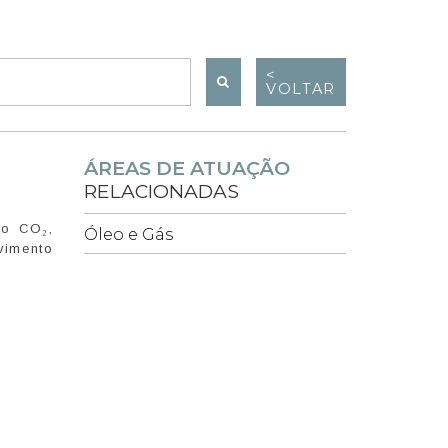
<
VOLTAR
ÁREAS DE ATUAÇÃO
RELACIONADAS
do CO₂,
Óleo e Gás
vimento