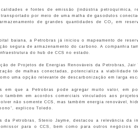
alidades e fontes de emissão (indústria petroquímica, ref
) e transportado por meio de uma malha de gasodutos conect
 armazenamento de grandes quantidades de CO₂ em reserv
tal baiana, a Petrobras já iniciou o mapeamento de reserv
ção segura de armazenamento do carbono. A companhia ta
infraestrutura do hub de CCS no estado.
ção de Projetos de Energias Renováveis da Petrobras, Jair 
zação de malhas conectadas, potencializa a viabilidade té
como uma opção relevante de descarbonização em larga esc
 em que a Petrobras pode agregar muito valor, em po
mo também em acordos comerciais vinculados aos projeto
volver não somente CCS, mas também energia renovável, hid
bono”, explicou Toledo.
 da Petrobras, Stenio Jayme, destacou a relevância da ini
promissor para o CCS, bem como para outros negócios d