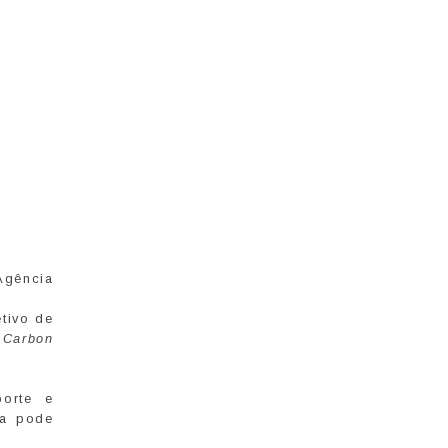
Agência
tivo de
–
Carbon
.
porte e
va pode