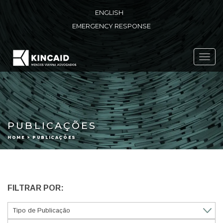
ENGLISH
EMERGENCY RESPONSE
Toggl
navig
PUBLICAÇÕES
HOME > PUBLICAÇÕES
FILTRAR POR: