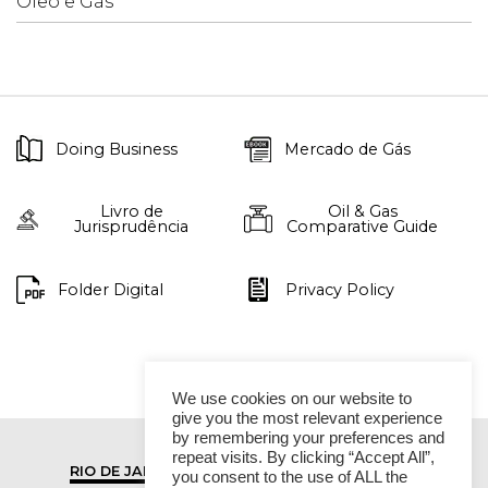
Óleo e Gás
Doing Business
Mercado de Gás
Livro de
Oil & Gas
Jurisprudência
Comparative Guide
Folder Digital
Privacy Policy
We use cookies on our website to
give you the most relevant experience
by remembering your preferences and
repeat visits. By clicking “Accept All”,
RIO DE JANEIRO
SÃO PAULO
you consent to the use of ALL the