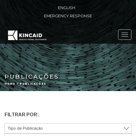
ENGLISH
EMERGENCY RESPONSE
Toggl
navig
PUBLICAÇÕES
HOME > PUBLICAÇÕES
FILTRAR POR: