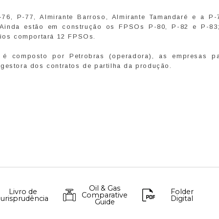
, P-77, Almirante Barroso, Almirante Tamandaré e a P-
Ainda estão em construção os FPSOs P-80, P-82 e P-83
úzios comportará 12 FPSOs.
 é composto por Petrobras (operadora), as empresas pa
stora dos contratos de partilha da produção.
Oil & Gas
Livro de
Folder
Comparative
Jurisprudência
Digital
Guide