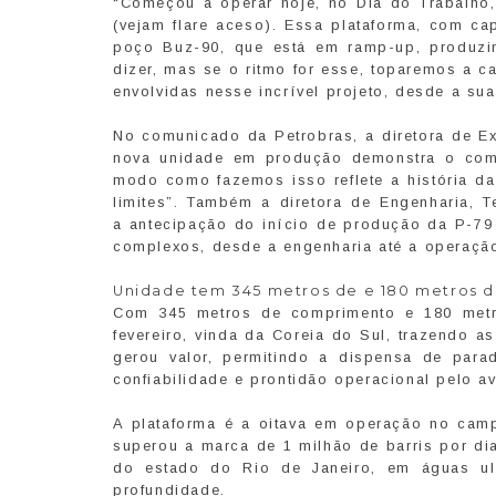
“Começou a operar hoje, no Dia do Trabalho,
(vejam flare aceso). Essa plataforma, com ca
poço Buz-90, que está em ramp-up, produzin
dizer, mas se o ritmo for esse, toparemos a 
envolvidas nesse incrível projeto, desde a s
No comunicado da Petrobras, a diretora de Ex
nova unidade em produção demonstra o com
modo como fazemos isso reflete a história da
limites”. Também a diretora de Engenharia, 
a antecipação do início de produção da P-79 
complexos, desde a engenharia até a operaçã
Unidade tem 345 metros de e 180 metros d
Com 345 metros de comprimento e 180 metro
fevereiro, vinda da Coreia do Sul, trazendo 
gerou valor, permitindo a dispensa de par
confiabilidade e prontidão operacional pelo 
A plataforma é a oitava em operação no cam
superou a marca de 1 milhão de barris por di
do estado do Rio de Janeiro, em águas ul
profundidade.