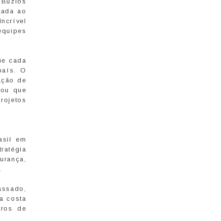
 Búzios
tada ao
ncrível
equipes
ue cada
país. O
ação de
cou que
rojetos
asil em
ratégia
urança,
.
assado,
a costa
tros de