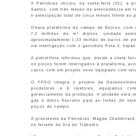
A Petrobras iniciou, na sexta-feira (01), a
Santos, com três meses de antecedência em r
e antecipação total de cinco meses frente ao 
Oitava plataforma do campo de Búzios, com 
7,2 milhões de m³ diários, unidade aum
aproximadamente 1,33 milhão de barris de pet
via interligação com o gasoduto Rota 3, expan
A petrolífera informou que, desde a sexta-fe
os poços forem interligados à plataforma, a
casco com um projeto novo equipado com tecn
O FPSO integra o projeto de Desenvolvim
produtores e 6 injetores, equipados com
gerenciamento da produção. A unidade será in
gás e dutos flexíveis para as linhas de ser
poços do campo.
A presidente da Petrobras, Magda Chambriard,
no feriado do Dia do Trabalho.