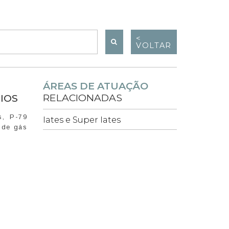
<
VOLTAR
ÁREAS DE ATUAÇÃO
RELACIONADAS
IOS
s, P-79
Iates e Super Iates
 de gás