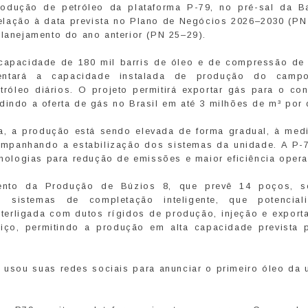
 produção de petróleo da plataforma P-79, no pré-sal da B
elação à data prevista no Plano de Negócios 2026–2030 (PN
planejamento do ano anterior (PN 25–29).
capacidade de 180 mil barris de óleo e de compressão de
entará a capacidade instalada de produção do campo
róleo diários. O projeto permitirá exportar gás para o cont
dindo a oferta de gás no Brasil em até 3 milhões de m³ por 
ira, a produção está sendo elevada de forma gradual, à med
companhando a estabilização dos sistemas da unidade. A P-
ologias para redução de emissões e maior eficiência opera
ento da Produção de Búzios 8, que prevê 14 poços, 
 sistemas de completação inteligente, que potencia
terligada com dutos rígidos de produção, injeção e export
viço, permitindo a produção em alta capacidade prevista 
 usou suas redes sociais para anunciar o primeiro óleo da 