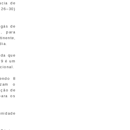
acia de
 26–30)
 gás de
, para
inente,
dia.
ida que
79 é um
cional.
sendo 8
lizam o
ação de
para os
unidade