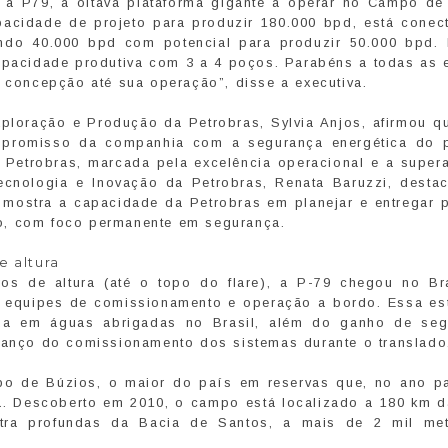
 a P79, a oitava plataforma gigante a operar no Campo de
pacidade de projeto para produzir 180.000 bpd, está conec
do 40.000 bpd com potencial para produzir 50.000 bpd. I
capacidade produtiva com 3 a 4 poços. Parabéns a todas as 
ua concepção até sua operação”, disse a executiva.
ploração e Produção da Petrobras, Sylvia Anjos, afirmou q
promisso da companhia com a segurança energética do 
 Petrobras, marcada pela excelência operacional e a super
Tecnologia e Inovação da Petrobras, Renata Baruzzi, desta
mostra a capacidade da Petrobras em planejar e entregar p
o, com foco permanente em segurança.
e altura
s de altura (até o topo do flare), a P-79 chegou no Br
as equipes de comissionamento e operação a bordo. Essa est
ada em águas abrigadas no Brasil, além do ganho de seg
avanço do comissionamento dos sistemas durante o translado
po de Búzios, o maior do país em reservas que, no ano p
a. Descoberto em 2010, o campo está localizado a 180 km d
tra profundas da Bacia de Santos, a mais de 2 mil me