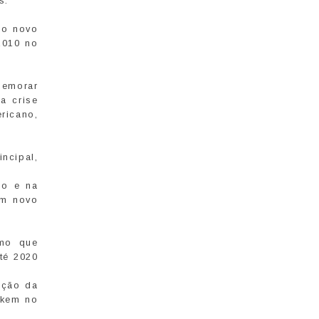
s.
 o novo
2010 no
demorar
a crise
ricano,
ncipal,
io e na
um novo
tmo que
té 2020
ação da
skem no