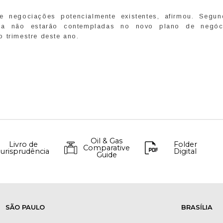
 negociações potencialmente existentes, afirmou. Segun
ária não estarão contempladas no novo plano de negó
 trimestre deste ano.
Oil & Gas
Livro de
Folder
Comparative
Jurisprudência
Digital
Guide
SÃO PAULO
BRASÍLIA