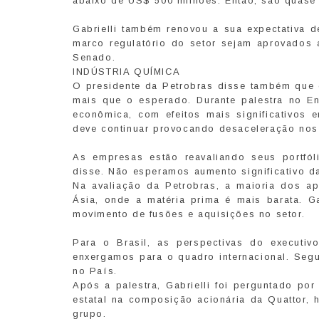
abaixo de US$ 500 milhões. Então, são quase 
Gabrielli também renovou a sua expectativa 
marco regulatório do setor sejam aprovados 
Senado.
INDÚSTRIA QUÍMICA
O presidente da Petrobras disse também que o
mais que o esperado. Durante palestra no En
econômica, com efeitos mais significativos 
deve continuar provocando desaceleração nos 
As empresas estão reavaliando seus portfól
disse. Não esperamos aumento significativo d
Na avaliação da Petrobras, a maioria dos a
Ásia, onde a matéria prima é mais barata. G
movimento de fusões e aquisições no setor.
Para o Brasil, as perspectivas do executi
enxergamos para o quadro internacional. Segu
no País.
Após a palestra, Gabrielli foi perguntado po
estatal na composição acionária da Quattor,
grupo.