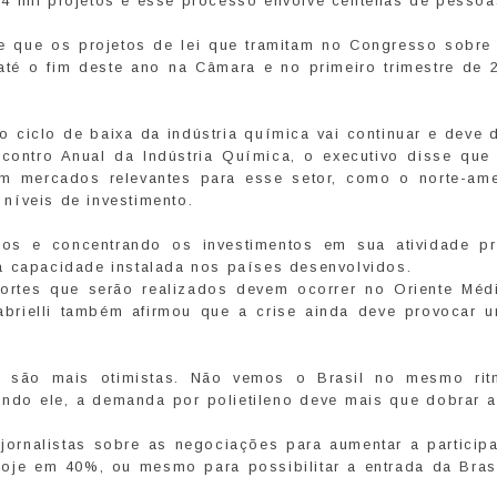
4 mil projetos e esse processo envolve centenas de pessoa
de que os projetos de lei que tramitam no Congresso sobre
até o fim deste ano na Câmara e no primeiro trimestre de 
 ciclo de baixa da indústria química vai continuar e deve 
contro Anual da Indústria Química, o executivo disse que 
em mercados relevantes para esse setor, como o norte-ame
níveis de investimento.
ios e concentrando os investimentos em sua atividade pri
a capacidade instalada nos países desenvolvidos.
portes que serão realizados devem ocorrer no Oriente Méd
abrielli também afirmou que a crise ainda deve provocar 
vo são mais otimistas. Não vemos o Brasil no mesmo ri
ndo ele, a demanda por polietileno deve mais que dobrar a
r jornalistas sobre as negociações para aumentar a particip
 hoje em 40%, ou mesmo para possibilitar a entrada da Bra