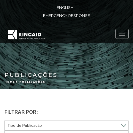
ENGLISH
EMERGENCY RESPONSE
Toggl
navig
PUBLICAÇÕES
HOME > PUBLICAÇÕES
FILTRAR POR: