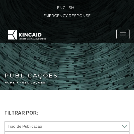
ENGLISH
EMERGENCY RESPONSE
Toggl
navig
PUBLICAÇÕES
HOME > PUBLICAÇÕES
FILTRAR POR: