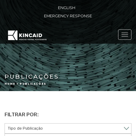
ENGLISH
EMERGENCY RESPONSE
Toggl
navig
PUBLICAÇÕES
HOME > PUBLICAÇÕES
FILTRAR POR: