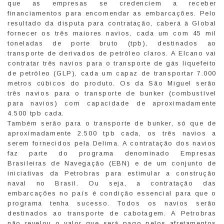
que as empresas se credenciem a receber
financiamentos para encomendar as embarcações. Pelo
resultado da disputa para contratação, caberá à Global
fornecer os três maiores navios, cada um com 45 mil
toneladas de porte bruto (tpb), destinados ao
transporte de derivados de petróleo claros. A Elcano vai
contratar três navios para o transporte de gás liquefeito
de petróleo (GLP), cada um capaz de transportar 7.000
metros cúbicos do produto. Os da São Miguel serão
três navios para o transporte de bunker (combustível
para navios) com capacidade de aproximadamente
4.500 tpb cada.
Também serão para o transporte de bunker, só que de
aproximadamente 2.500 tpb cada, os três navios a
serem fornecidos pela Delima. A contratação dos navios
faz parte do programa denominado Empresas
Brasileiras de Navegação (EBN) e de um conjunto de
iniciativas da Petrobras para estimular a construção
naval no Brasil. Ou seja, a contratação das
embarcações no país é condição essencial para que o
programa tenha sucesso. Todos os navios serão
destinados ao transporte de cabotagem. A Petrobras
não revelou o valor que será pago pelos afretamentos