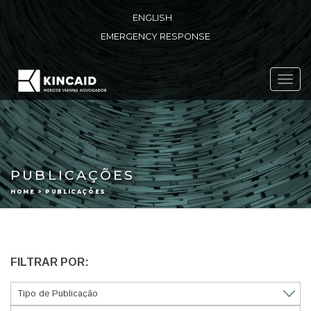
ENGLISH
EMERGENCY RESPONSE
Toggl
navig
PUBLICAÇÕES
HOME > PUBLICAÇÕES
FILTRAR POR: