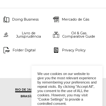
Doing Business
Mercado de Gás
Livro de
Oil & Gas
Jurisprudência
Comparative Guide
Folder Digital
Privacy Policy
We use cookies on our website to
give you the most relevant experience
by remembering your preferences and
repeat visits. By clicking “Accept All”,
RIO DE JANEIRO
SÃO PAULO
you consent to the use of ALL the
cookies. However, you may visit
BRASÍLIA
VITÓRIA
"Cookie Settings" to provide a
controlled consent.