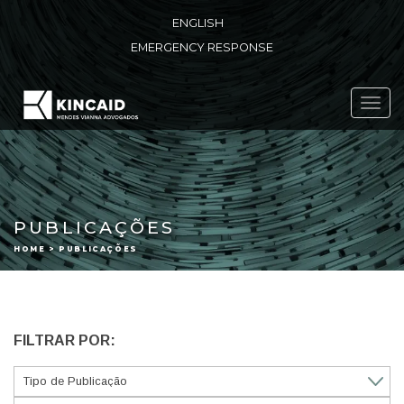
ENGLISH
EMERGENCY RESPONSE
Toggl
navig
PUBLICAÇÕES
HOME > PUBLICAÇÕES
FILTRAR POR: