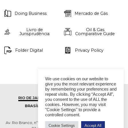
Doing Business
Mercado de Gás
Livro de
Oil & Gas
Jurisprudência
Comparative Guide
Folder Digital
Privacy Policy
We use cookies on our website to
give you the most relevant experience
by remembering your preferences and
repeat visits. By clicking “Accept All”,
RIO DE JANEIRO
SÃO PAULO
you consent to the use of ALL the
cookies. However, you may visit
BRASÍLIA
VITÓRIA
"Cookie Settings" to provide a
controlled consent.
Av. Rio Branco, nº 01, 14º andar - Ed. RB1- Centro, Rio de Janeiro -
Cookie Settings
Accept All