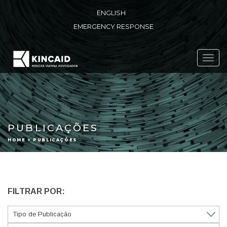
ENGLISH
EMERGENCY RESPONSE
Toggl
navig
PUBLICAÇÕES
HOME > PUBLICAÇÕES
FILTRAR POR: