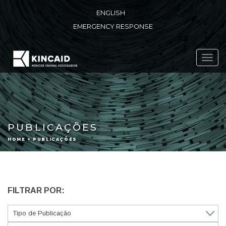
ENGLISH
EMERGENCY RESPONSE
Toggl
navig
PUBLICAÇÕES
HOME > PUBLICAÇÕES
FILTRAR POR: