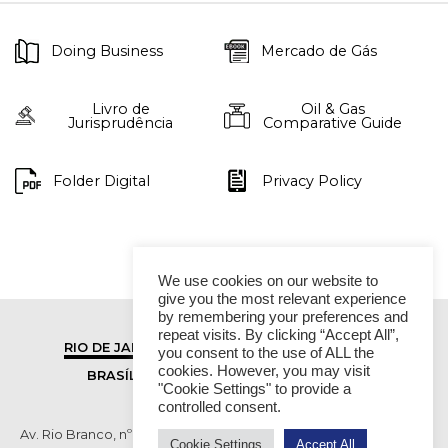
Doing Business
Mercado de Gás
Livro de
Oil & Gas
Jurisprudência
Comparative Guide
Folder Digital
Privacy Policy
We use cookies on our website to
give you the most relevant experience
by remembering your preferences and
repeat visits. By clicking “Accept All”,
RIO DE JANEIRO
SÃO PAULO
you consent to the use of ALL the
cookies. However, you may visit
BRASÍLIA
VITÓRIA
"Cookie Settings" to provide a
controlled consent.
Av. Rio Branco, nº 01, 14º andar - Ed. RB1- Centro, Rio de Janeiro -
Cookie Settings
Accept All