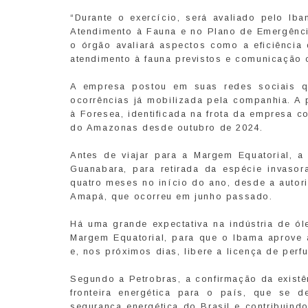
“Durante o exercício, será avaliado pelo I
Atendimento à Fauna e no Plano de Emergênci
o órgão avaliará aspectos como a eficiênci
atendimento à fauna previstos e comunicação 
A empresa postou em suas redes sociais q
ocorrências já mobilizada pela companhia. A 
à Foresea, identificada na frota da empresa 
do Amazonas desde outubro de 2024.
Antes de viajar para a Margem Equatorial, 
Guanabara, para retirada da espécie invaso
quatro meses no início do ano, desde a autori
Amapá, que ocorreu em junho passado.
Há uma grande expectativa na indústria de ó
Margem Equatorial, para que o Ibama aprove a
e, nos próximos dias, libere a licença de perf
Segundo a Petrobras, a confirmação da existê
fronteira energética para o país, que se d
segurança energética do Brasil e contribuind