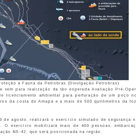
oteção à Fauna da Petrobras (Divulgação Petrobras)
e vem para realização da tão esperada Avaliação Pré-Oper
e licenciamento ambiental para perfuração de um poço n
tros da costa do Amapá e a mais de 500 quilômetros da foz
9 de agosto, realizará o exercício simulado de segurança n
. O exercício mobilizará mais de 400 pessoas, embarca
ração NS-42, que será posicionada na região.