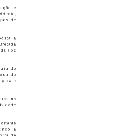
teção e
idente,
mpos de
.
posta a
fretada
 da Foz
Baía de
erca de
m para o
bras na
ividade
ortante
tindo a
orra de