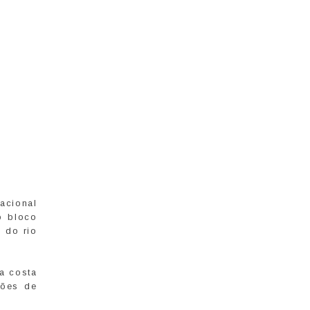
acional
o bloco
 do rio
a costa
ções de