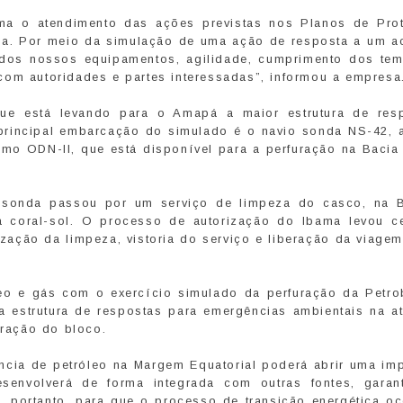
bama o atendimento das ações previstas nos Planos de Pro
a. Por meio da simulação de uma ação de resposta a um ac
a dos nossos equipamentos, agilidade, cumprimento dos te
com autoridades e partes interessadas”, informou a empresa
ue está levando para o Amapá a maior estrutura de res
principal embarcação do simulado é o navio sonda NS-42, a
como ODN-II, que está disponível para a perfuração na Bacia
a sonda passou por um serviço de limpeza do casco, na 
ra coral-sol. O processo de autorização do Ibama levou c
zação da limpeza, vistoria do serviço e liberação da viage
leo e gás com o exercício simulado da perfuração da Petro
 estrutura de respostas para emergências ambientais na at
uração do bloco.
ncia de petróleo na Margem Equatorial poderá abrir uma imp
esenvolverá de forma integrada com outras fontes, garan
o, portanto, para que o processo de transição energética oc