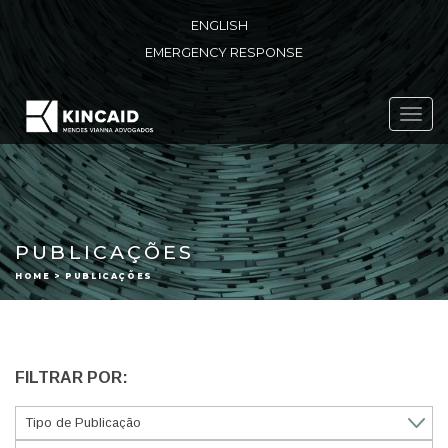
ENGLISH
EMERGENCY RESPONSE
Toggl
navig
PUBLICAÇÕES
HOME > PUBLICAÇÕES
FILTRAR POR: