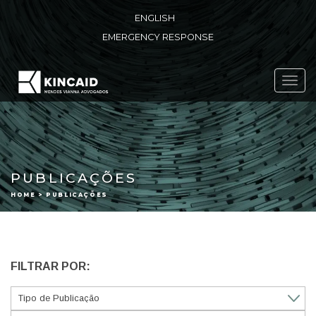
ENGLISH
EMERGENCY RESPONSE
Toggl
navig
PUBLICAÇÕES
HOME > PUBLICAÇÕES
FILTRAR POR: