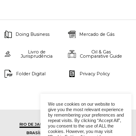
Doing Business
Mercado de Gás
Livro de
Oil & Gas
Jurisprudência
Comparative Guide
Folder Digital
Privacy Policy
We use cookies on our website to
give you the most relevant experience
by remembering your preferences and
repeat visits. By clicking “Accept All”,
RIO DE JANEIRO
SÃO PAULO
you consent to the use of ALL the
cookies. However, you may visit
BRASÍLIA
VITÓRIA