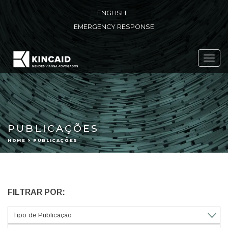
ENGLISH
EMERGENCY RESPONSE
Toggl
navig
PUBLICAÇÕES
HOME > PUBLICAÇÕES
FILTRAR POR: