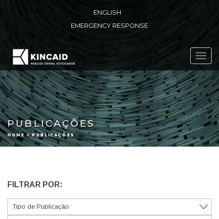
ENGLISH
EMERGENCY RESPONSE
Toggl
navig
PUBLICAÇÕES
HOME > PUBLICAÇÕES
FILTRAR POR: