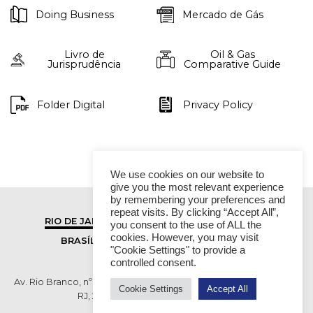
Doing Business
Mercado de Gás
Livro de
Oil & Gas
Jurisprudência
Comparative Guide
Folder Digital
Privacy Policy
We use cookies on our website to
give you the most relevant experience
by remembering your preferences and
repeat visits. By clicking “Accept All”,
RIO DE JANEIRO
SÃO PAULO
you consent to the use of ALL the
cookies. However, you may visit
BRASÍLIA
VITÓRIA
"Cookie Settings" to provide a
controlled consent.
Av. Rio Branco, nº 01, 14º andar - Ed. RB1- Centro, Rio de Janeiro -
Cookie Settings
Accept All
RJ, 20090-003 TEL (55 21) 2276 6200