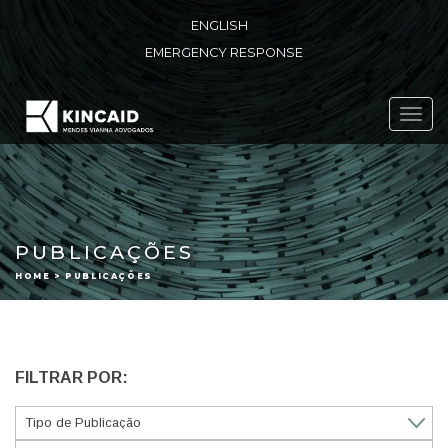
ENGLISH
EMERGENCY RESPONSE
Toggl
navig
PUBLICAÇÕES
HOME > PUBLICAÇÕES
FILTRAR POR: