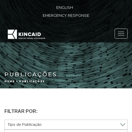
ENGLISH
EMERGENCY RESPONSE
Toggl
navig
PUBLICAÇÕES
HOME > PUBLICAÇÕES
FILTRAR POR: