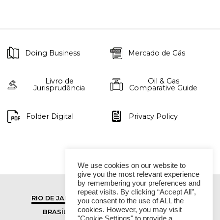
Doing Business
Mercado de Gás
Livro de
Oil & Gas
Jurisprudência
Comparative Guide
Folder Digital
Privacy Policy
We use cookies on our website to
give you the most relevant experience
by remembering your preferences and
repeat visits. By clicking “Accept All”,
RIO DE JANEIRO
SÃO PAULO
you consent to the use of ALL the
cookies. However, you may visit
BRASÍLIA
VITÓRIA
"Cookie Settings" to provide a