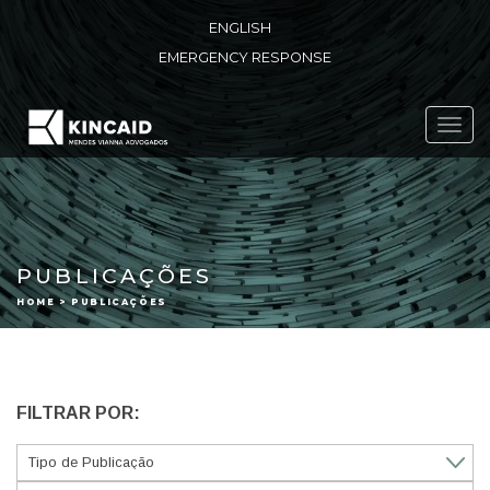
ENGLISH
EMERGENCY RESPONSE
Toggl
navig
PUBLICAÇÕES
HOME > PUBLICAÇÕES
FILTRAR POR: