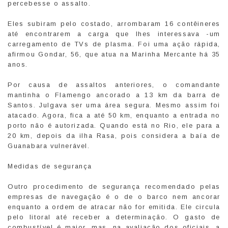
percebesse o assalto.
Eles subiram pelo costado, arrombaram 16 contêineres
até encontrarem a carga que lhes interessava -um
carregamento de TVs de plasma. Foi uma ação rápida,
afirmou Gondar, 56, que atua na Marinha Mercante há 35
anos.
Por causa de assaltos anteriores, o comandante
mantinha o Flamengo ancorado a 13 km da barra de
Santos. Julgava ser uma área segura. Mesmo assim foi
atacado. Agora, fica a até 50 km, enquanto a entrada no
porto não é autorizada. Quando está no Rio, ele para a
20 km, depois da ilha Rasa, pois considera a baía de
Guanabara vulnerável.
Medidas de segurança
Outro procedimento de segurança recomendado pelas
empresas de navegação é o de o barco nem ancorar
enquanto a ordem de atracar não for emitida. Ele circula
pelo litoral até receber a determinação. O gasto de
combustível é maior, mas, na avaliação dos oficiais, a