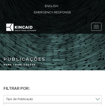
ENGLISH
EMERGENCY RESPONSE
Toggl
navig
PUBLICAÇÕES
HOME > PUBLICAÇÕES
FILTRAR POR: