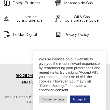
Doing Business
Mercado de Gás
Livro de
Oil & Gas
Jurisprudência
Comparative Guide
Folder Digital
Privacy Policy
We use cookies on our website to
give you the most relevant experience
by remembering your preferences and
repeat visits. By clicking “Accept All”,
RIO DE JANEIRO
SÃO PAULO
you consent to the use of ALL the
cookies. However, you may visit
BRASÍLIA
VITÓRIA
"Cookie Settings" to provide a
controlled consent.
Av. Rio Branco, nº 01, 14º andar - Ed. RB1- Centro, Rio de Janeiro -
Cookie Settings
Accept All
RJ, 20090-003 TEL (55 21) 2276 6200