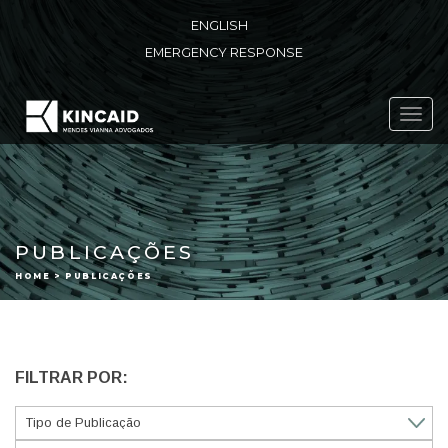
ENGLISH
EMERGENCY RESPONSE
Toggl
navig
PUBLICAÇÕES
HOME > PUBLICAÇÕES
FILTRAR POR: