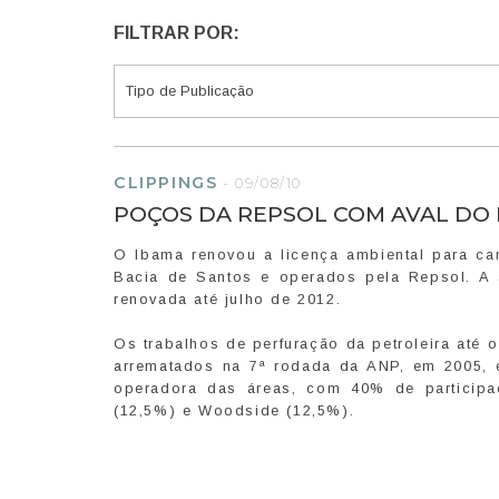
FILTRAR POR:
CLIPPINGS
-
09/08/10
POÇOS DA REPSOL COM AVAL DO
O Ibama renovou a licença ambiental para c
Bacia de Santos e operados pela Repsol. A 
renovada até julho de 2012.
Os trabalhos de perfuração da petroleira at
arrematados na 7ª rodada da ANP, em 2005, e
operadora das áreas, com 40% de participa
(12,5%) e Woodside (12,5%).