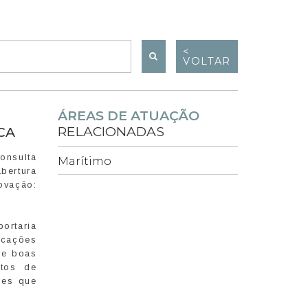
<
VOLTAR
ÁREAS DE ATUAÇÃO
RELACIONADAS
CA
onsulta
Marítimo
bertura
ovação:
ortaria
rcações
 e boas
itos de
ões que