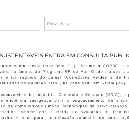
SUSTENTÁVEIS ENTRA EM CONSULTA PÚBLI
apresentou, nesta terça-feira (11), durante a COP30, a c
áveis, no âmbito do Programa BR do Mar. O ato marcou a a
cia e foi seguido do painel “Corredores Verdes e de In
ealizados no Pavilhão Brasil, na Zona Azul, em Belém (PA).
senvolvimento, Indústria, Comércio e Serviços (MDIC), a p
 de eficiência energética para o enquadramento de emba
 uso de combustíveis limpos, tecnologias de baixo carbono
 A medida também cria a Matriz de Avaliação de Requis
ervirá de base para a certificação voluntária de embarcaç