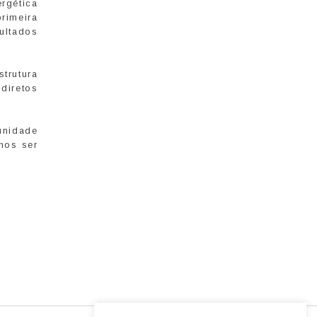
rgética
rimeira
sultados
strutura
diretos
unidade
mos ser