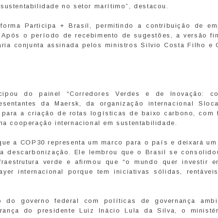
sustentabilidade no setor marítimo”, destacou.
aforma Participa + Brasil, permitindo a contribuição de em
. Após o período de recebimento de sugestões, a versão fin
aria conjunta assinada pelos ministros Silvio Costa Filho e
cipou do painel “Corredores Verdes e de Inovação: c
resentantes da Maersk, da organização internacional Sloc
 para a criação de rotas logísticas de baixo carbono, com 
 na cooperação internacional em sustentabilidade.
u que a COP30 representa um marco para o país e deixará um
da descarbonização. Ele lembrou que o Brasil se consolid
nfraestrutura verde e afirmou que “o mundo quer investir 
yer internacional porque tem iniciativas sólidas, rentávei
 do governo federal com políticas de governança ambi
rança do presidente Luiz Inácio Lula da Silva, o ministé