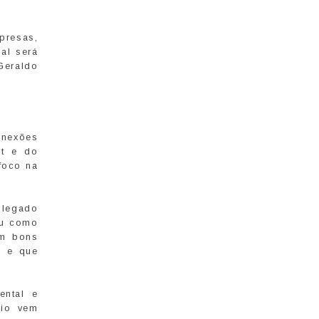
presas,
al será
 Geraldo
onexões
at e do
foco na
 legado
ou como
em bons
s e que
ental e
rio vem