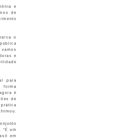
mônia e
anos de
cimento
marca o
pública
s vamos
doras e
ilidade
al para
e forma
agora é
ções de
prática
afirmou.
conjunto
. “É um
asil em