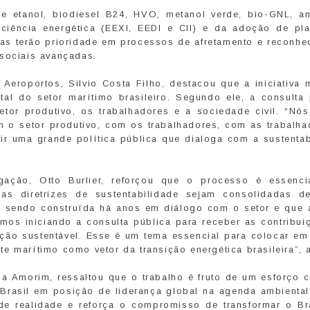
de etanol, biodiesel B24, HVO, metanol verde, bio-GNL, a
iciência energética (EEXI, EEDI e CII) e da adoção de pl
das terão prioridade em processos de afretamento e reconhe
 sociais avançadas.
 Aeroportos, Silvio Costa Filho, destacou que a iniciativa 
al do setor marítimo brasileiro. Segundo ele, a consulta 
tor produtivo, os trabalhadores e a sociedade civil. “Nó
m o setor produtivo, com os trabalhadores, com as trabalha
tir uma grande política pública que dialoga com a sustentab
gação, Otto Burlier, reforçou que o processo é essenci
as diretrizes de sustentabilidade sejam consolidadas d
em sendo construída há anos em diálogo com o setor e que 
mos iniciando a consulta pública para receber as contribui
ão sustentável. Esse é um tema essencial para colocar em 
e marítimo como vetor da transição energética brasileira”, 
sa Amorim, ressaltou que o trabalho é fruto de um esforço 
Brasil em posição de liderança global na agenda ambiental
de realidade e reforça o compromisso de transformar o Br