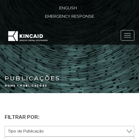
ENGLISH
EMERGENCY RESPONSE
Toggl
navig
PUBLICAÇÕES
HOME > PUBLICAÇÕES
FILTRAR POR: