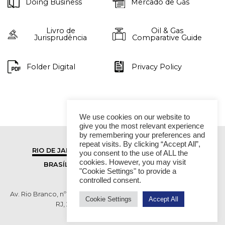
Doing Business
Mercado de Gás
Livro de
Oil & Gas
Jurisprudência
Comparative Guide
Folder Digital
Privacy Policy
We use cookies on our website to
give you the most relevant experience
by remembering your preferences and
repeat visits. By clicking “Accept All”,
RIO DE JANEIRO
SÃO PAULO
you consent to the use of ALL the
cookies. However, you may visit
BRASÍLIA
VITÓRIA
"Cookie Settings" to provide a
controlled consent.
Av. Rio Branco, nº 01, 14º andar - Ed. RB1- Centro, Rio de Janeiro -
Cookie Settings
Accept All
RJ, 20090-003 TEL (55 21) 2276 6200