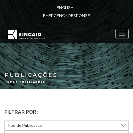
ENGLISH
EMERGENCY RESPONSE
Toggl
navig
PUBLICAÇÕES
HOME > PUBLICAÇÕES
FILTRAR POR: