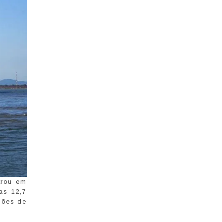
trou em
as 12,7
hões de