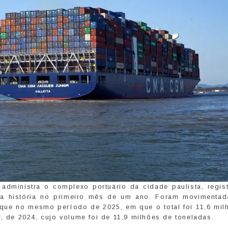
administra o complexo portuário da cidade paulista, regis
a história no primeiro mês de um ano. Foram movimentad
que no mesmo período de 2025, em que o total foi 11,6 mil
, de 2024, cujo volume foi de 11,9 milhões de toneladas.