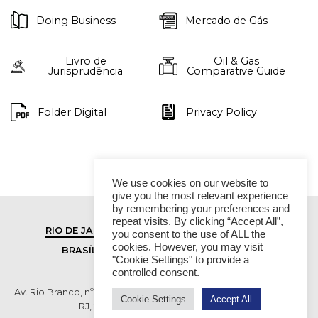
Doing Business
Mercado de Gás
Livro de
Oil & Gas
Jurisprudência
Comparative Guide
Folder Digital
Privacy Policy
We use cookies on our website to
give you the most relevant experience
by remembering your preferences and
repeat visits. By clicking “Accept All”,
RIO DE JANEIRO
SÃO PAULO
you consent to the use of ALL the
cookies. However, you may visit
BRASÍLIA
VITÓRIA
"Cookie Settings" to provide a
controlled consent.
Av. Rio Branco, nº 01, 14º andar - Ed. RB1- Centro, Rio de Janeiro -
Cookie Settings
Accept All
RJ, 20090-003 TEL (55 21) 2276 6200