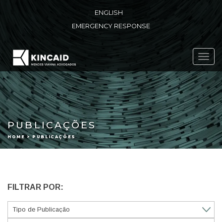
ENGLISH
EMERGENCY RESPONSE
Toggl
navig
PUBLICAÇÕES
HOME > PUBLICAÇÕES
FILTRAR POR: