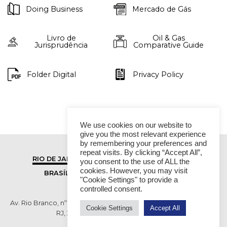
Doing Business
Mercado de Gás
Livro de
Oil & Gas
Jurisprudência
Comparative Guide
Folder Digital
Privacy Policy
We use cookies on our website to
give you the most relevant experience
by remembering your preferences and
repeat visits. By clicking “Accept All”,
RIO DE JANEIRO
SÃO PAULO
you consent to the use of ALL the
cookies. However, you may visit
BRASÍLIA
VITÓRIA
"Cookie Settings" to provide a
controlled consent.
Av. Rio Branco, nº 01, 14º andar - Ed. RB1- Centro, Rio de Janeiro -
Cookie Settings
Accept All
RJ, 20090-003 TEL (55 21) 2276 6200