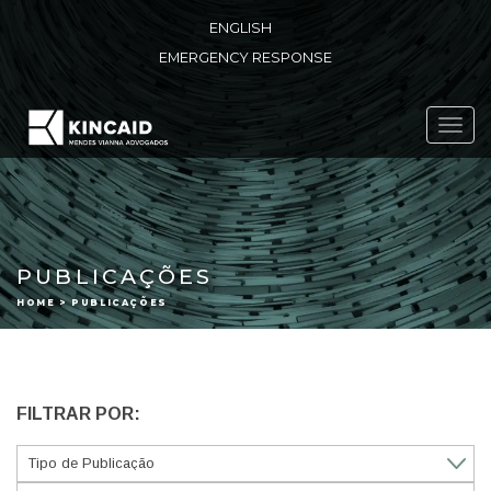
ENGLISH
EMERGENCY RESPONSE
Toggl
navig
PUBLICAÇÕES
HOME > PUBLICAÇÕES
FILTRAR POR: