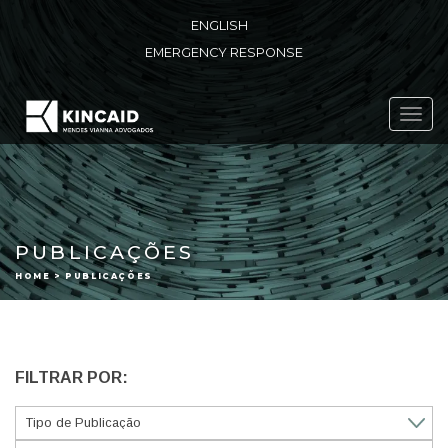
ENGLISH
EMERGENCY RESPONSE
Toggl
navig
PUBLICAÇÕES
HOME > PUBLICAÇÕES
FILTRAR POR: