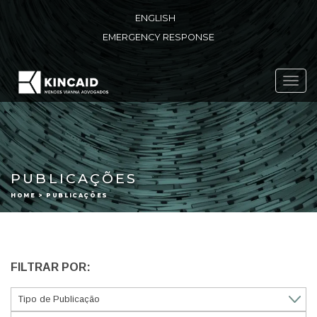
ENGLISH
EMERGENCY RESPONSE
Toggl
navig
PUBLICAÇÕES
HOME > PUBLICAÇÕES
FILTRAR POR: