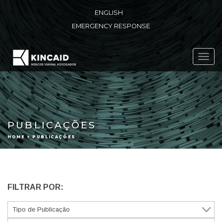
ENGLISH
EMERGENCY RESPONSE
Toggl
navig
PUBLICAÇÕES
HOME > PUBLICAÇÕES
FILTRAR POR: