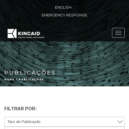
ENGLISH
EMERGENCY RESPONSE
Toggl
navig
PUBLICAÇÕES
HOME > PUBLICAÇÕES
FILTRAR POR: