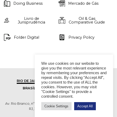
Doing Business
Mercado de Gás
Livro de
Oil & Gas
Jurisprudência
Comparative Guide
Folder Digital
Privacy Policy
We use cookies on our website to
give you the most relevant experience
by remembering your preferences and
repeat visits. By clicking “Accept All”,
RIO DE JANEIRO
SÃO PAULO
you consent to the use of ALL the
cookies. However, you may visit
BRASÍLIA
VITÓRIA
"Cookie Settings" to provide a
controlled consent.
Av. Rio Branco, nº 01, 14º andar - Ed. RB1- Centro, Rio de Janeiro -
Cookie Settings
Accept All
RJ, 20090-003 TEL (55 21) 2276 6200