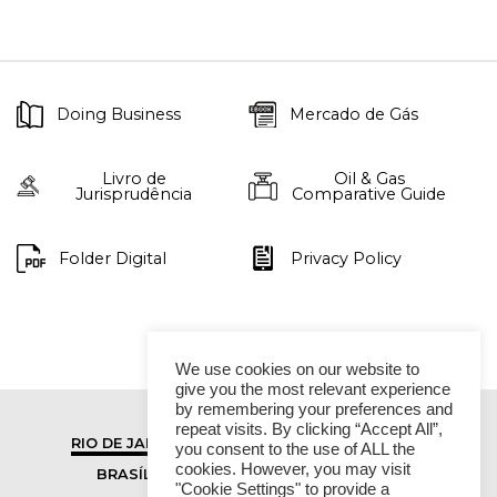
Doing Business
Mercado de Gás
Livro de
Oil & Gas
Jurisprudência
Comparative Guide
Folder Digital
Privacy Policy
We use cookies on our website to
give you the most relevant experience
by remembering your preferences and
repeat visits. By clicking “Accept All”,
RIO DE JANEIRO
SÃO PAULO
you consent to the use of ALL the
cookies. However, you may visit
BRASÍLIA
VITÓRIA
"Cookie Settings" to provide a