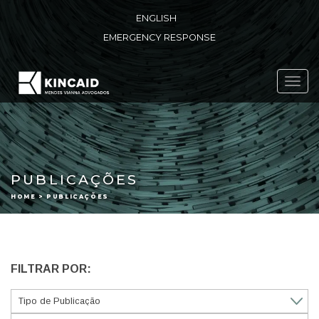
ENGLISH
EMERGENCY RESPONSE
Toggl
navig
PUBLICAÇÕES
HOME > PUBLICAÇÕES
FILTRAR POR: