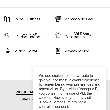
Doing Business
Mercado de Gás
Livro de
Oil & Gas
Jurisprudência
Comparative Guide
Folder Digital
Privacy Policy
We use cookies on our website to
give you the most relevant experience
by remembering your preferences and
repeat visits. By clicking “Accept All”,
RIO DE JANEIRO
SÃO PAULO
you consent to the use of ALL the
cookies. However, you may visit
BRASÍLIA
VITÓRIA
"Cookie Settings" to provide a
controlled consent.