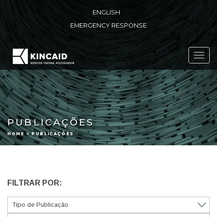
ENGLISH
EMERGENCY RESPONSE
Toggl
navig
PUBLICAÇÕES
HOME > PUBLICAÇÕES
FILTRAR POR: