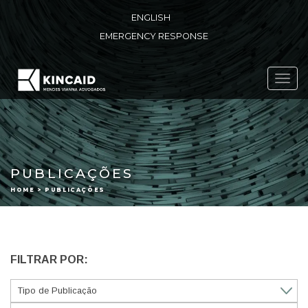
ENGLISH
EMERGENCY RESPONSE
Toggl
navig
PUBLICAÇÕES
HOME > PUBLICAÇÕES
FILTRAR POR: