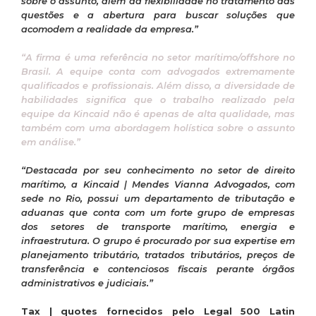
sobre o assunto, além da flexibilidade no tratamento das
questões e a abertura para buscar soluções que
acomodem a realidade da empresa.”
“A firma é uma referência no setor marítimo/offshore no
Brasil. A equipe conta com advogados extremamente
qualificados e profissionais. Além disso, a diversidade de
habilidades significa que o trabalho realizado pela
equipe da Kincaid não é apenas de alta qualidade, mas
também com uma abordagem holística sobre o assunto
em análise.”
“Destacada por seu conhecimento no setor de direito
marítimo, a Kincaid | Mendes Vianna Advogados, com
sede no Rio, possui um departamento de tributação e
aduanas que conta com um forte grupo de empresas
dos setores de transporte marítimo, energia e
infraestrutura. O grupo é procurado por sua expertise em
planejamento tributário, tratados tributários, preços de
transferência e contenciosos fiscais perante órgãos
administrativos e judiciais.”
Tax | quotes fornecidos pelo Legal 500 Latin