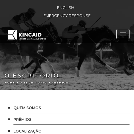
ENGLISH
EMERGENCY RESPONSE
Toggl
navig
O ESCRITÓRIO
HOME > O ESCRITÓRIO > PRÊMIOS
QUEM SOMOS
PRÊMIOS
LOCALIZAÇÃO