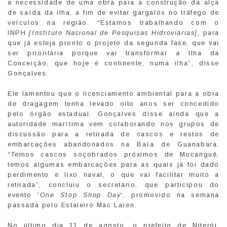
a necessidade de uma obra para a construção da alça
de saída da ilha, a fim de evitar gargalos no tráfego de
veículos na região. “Estamos trabalhando com o
INPH
[Instituto Nacional de Pesquisas Hidroviárias]
, para
que já esteja pronto o projeto da segunda fase, que vai
ser prioritária porque vai transformar a Ilha da
Conceição, que hoje é continente, numa ilha”, disse
Gonçalves.
Ele lamentou que o licenciamento ambiental para a obra
de dragagem tenha levado oito anos ser concedido
pelo órgão estadual. Gonçalves disse ainda que a
autoridade marítima vem colaborando nos grupos de
discussão para a retirada de cascos e restos de
embarcações abandonados na Baía de Guanabara.
“Temos cascos soçobrados próximos de Mocanguê,
temos algumas embarcações para as quais já foi dado
perdimento e lixo naval, o que vai facilitar muito a
retirada”, concluiu o secretário, que participou do
evento ‘
One Stop Shop Day
‘, promovido na semana
passada pelo Estaleiro Mac Laren.
No último dia 11 de agosto, o prefeito de Niterói,