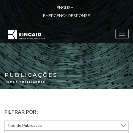
ENGLISH
EMERGENCY RESPONSE
Toggl
navig
PUBLICAÇÕES
HOME > PUBLICAÇÕES
FILTRAR POR: