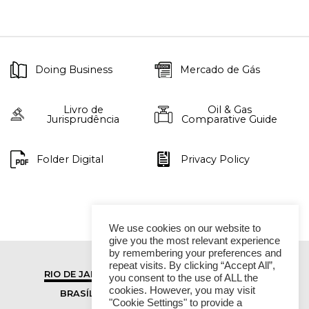
Doing Business
Mercado de Gás
Livro de
Oil & Gas
Jurisprudência
Comparative Guide
Folder Digital
Privacy Policy
We use cookies on our website to
give you the most relevant experience
by remembering your preferences and
repeat visits. By clicking “Accept All”,
RIO DE JANEIRO
SÃO PAULO
you consent to the use of ALL the
cookies. However, you may visit
BRASÍLIA
VITÓRIA
"Cookie Settings" to provide a