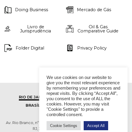
Doing Business
Mercado de Gás
Livro de
Oil & Gas
Jurisprudência
Comparative Guide
Folder Digital
Privacy Policy
We use cookies on our website to
give you the most relevant experience
by remembering your preferences and
repeat visits. By clicking “Accept All”,
RIO DE JANEIRO
SÃO PAULO
you consent to the use of ALL the
cookies. However, you may visit
BRASÍLIA
VITÓRIA
"Cookie Settings" to provide a
controlled consent.
Av. Rio Branco, nº 01, 14º andar - Ed. RB1- Centro, Rio de Janeiro -
Cookie Settings
Accept All
RJ, 20090-003 TEL (55 21) 2276 6200