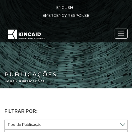
ENGLISH
EMERGENCY RESPONSE
Toggl
navig
PUBLICAÇÕES
HOME > PUBLICAÇÕES
FILTRAR POR: