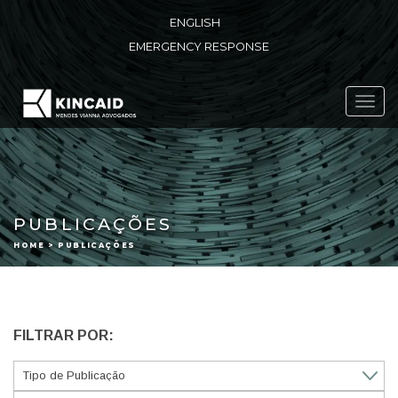
ENGLISH
EMERGENCY RESPONSE
Toggl
navig
PUBLICAÇÕES
HOME > PUBLICAÇÕES
FILTRAR POR: