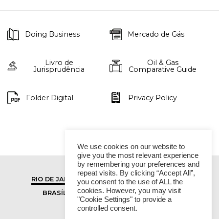
Doing Business
Mercado de Gás
Livro de
Oil & Gas
Jurisprudência
Comparative Guide
Folder Digital
Privacy Policy
We use cookies on our website to
give you the most relevant experience
by remembering your preferences and
repeat visits. By clicking “Accept All”,
RIO DE JANEIRO
SÃO PAULO
you consent to the use of ALL the
cookies. However, you may visit
BRASÍLIA
VITÓRIA
"Cookie Settings" to provide a
controlled consent.