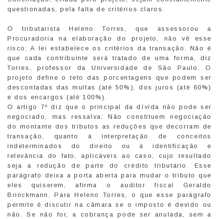
questionadas, pela falta de critérios claros.
O tributarista Heleno Torres, que assessorou a
Procuradoria na elaboração do projeto, não vê esse
risco: A lei estabelece os critérios da transação. Não é
que cada contribuinte será tratado de uma forma, diz
Torres, professor da Universidade de São Paulo. O
projeto define o teto das porcentagens que podem ser
descontadas das multas (até 50%), dos juros (até 60%)
e dos encargos (até 100%).
O artigo 7º diz que o principal da dívida não pode ser
negociado, mas ressalva: Não constituem negociação
do montante dos tributos as reduções que decorram de
transação, quanto à interpretação de conceitos
indeterminados do direito ou à identificação e
relevância do fato, aplicáveis ao caso, cujo resultado
seja a redução de parte do crédito tributário. Esse
parágrafo deixa a porta aberta para mudar o tributo que
eles quiserem, afirma o auditor fiscal Geraldo
Brinckmann. Para Heleno Torres, o que esse parágrafo
permite é discutir na câmara se o imposto é devido ou
não. Se não for, a cobrança pode ser anulada, sem a