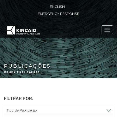
ENGLISH
EMERGENCY RESPONSE
Toggl
navig
PUBLICAÇÕES
HOME > PUBLICAÇÕES
FILTRAR POR: