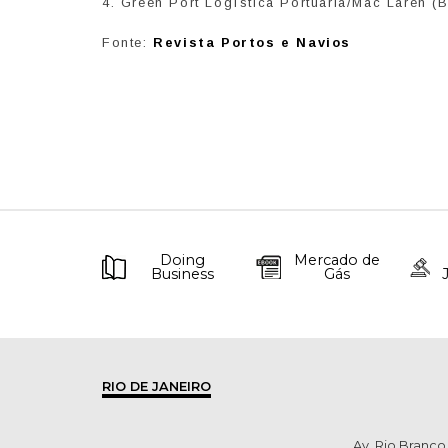
4. Green Port Logística Portuária/Mac Laren (B
Fonte:
Revista Portos e Navios
Doing
Mercado de
Business
Gás
RIO DE JANEIRO
Av. Rio Branco,