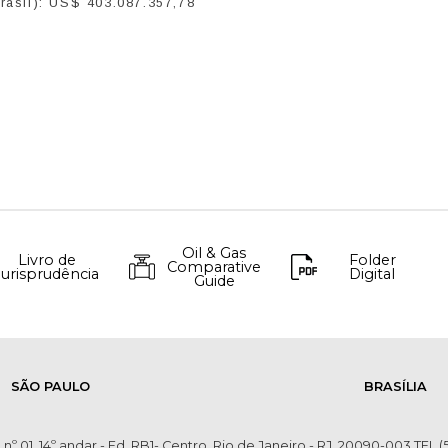
rasil): US$ 403.087.357,78
Oil & Gas
Livro de
Folder
Comparative
Jurisprudência
Digital
Guide
SÃO PAULO
BRASÍLIA
 nº 01, 14º andar - Ed. RB1- Centro, Rio de Janeiro - RJ, 20090-003 TEL (