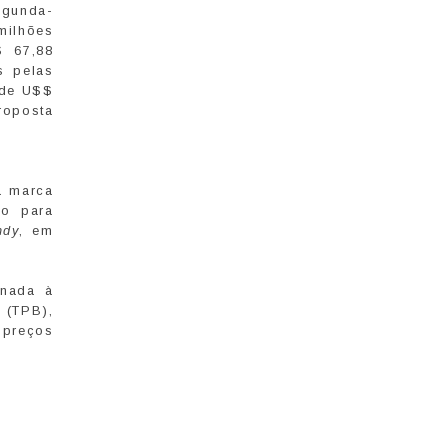
egunda-
milhões
$ 67,88
s pelas
 de U$$
roposta
a marca
to para
ndy
, em
inada à
 (TPB),
 preços