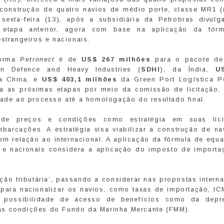
a construção de quatro navios de médio porte, classe MR1 (
 sexta-feira (13), após a subsidiária da Petrobras divulg
 etapa anterior, agora com base na aplicação da fór
estrangeiros e nacionais.
forma
Petronect
é de
US$ 267 milhões
para o pacote de
 Defence and Heavy Industries (
SDHI
), da Índia,
U
da China, e
US$ 403,1 milhões
da Green Port Logística Po
a as próximas etapas por meio da comissão de licitação, 
dade ao processo até a homologação do resultado final.
de preços e condições como estratégia em suas lici
arcações. A estratégia visa viabilizar a construção de na
 em relação ao internacional. A aplicação da fórmula de equ
s e nacionais considera a aplicação do imposto de importa
ão tributária’, passando a considerar nas propostas interna
 para nacionalizar os navios, como taxas de importação, IC
a possibilidade de acesso de benefícios como da depr
as condições do Fundo da Marinha Mercante (FMM).