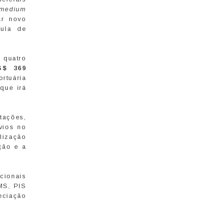
medium
ar novo
mula de
 quatro
S$ 369
rtuária
que irá
tações,
vios no
alização
ção e a
cionais
MS, PIS
eciação