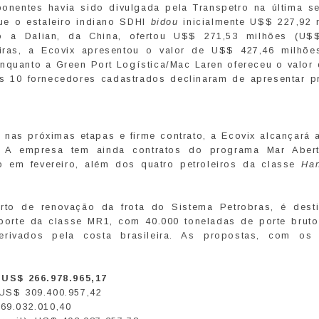
ponentes havia sido divulgada pela Transpetro na última s
ue o estaleiro indiano SDHI
bidou
inicialmente U$$ 227,92 
o a Dalian, da China, ofertou U$$ 271,53 milhões (U$
eiras, a Ecovix apresentou o valor de U$$ 427,46 milhõe
nquanto a Green Port Logística/Mac Laren ofereceu o valor
s 10 fornecedores cadastrados declinaram de apresentar p
nas próximas etapas e firme contrato, a Ecovix alcançará 
 A empresa tem ainda contratos do programa Mar Aber
o em fevereiro, além dos quatro petroleiros da classe
Ha
rto de renovação da frota do Sistema Petrobras, é dest
porte da classe MR1, com 40.000 toneladas de porte bruto
erivados pela costa brasileira. As propostas, com os
 US$ 266.978.965,17
 US$ 309.400.957,42
369.032.010,40