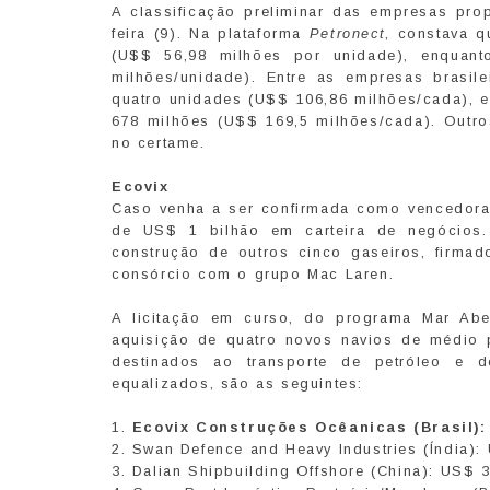
A classificação preliminar das empresas pro
feira (9). Na plataforma
Petronect
, constava q
(U$$ 56,98 milhões por unidade), enquant
milhões/unidade). Entre as empresas brasil
quatro unidades (U$$ 106,86 milhões/cada), e
678 milhões (U$$ 169,5 milhões/cada). Outro
no certame.
Ecovix
Caso venha a ser confirmada como vencedora 
de US$ 1 bilhão em carteira de negócios.
construção de outros cinco gaseiros, firmad
consórcio com o grupo Mac Laren.
A licitação em curso, do programa Mar Abe
aquisição de quatro novos navios de médio 
destinados ao transporte de petróleo e d
equalizados, são as seguintes:
1.
Ecovix Construções Ocêanicas (Brasil):
2. Swan Defence and Heavy Industries (Índia):
3. Dalian Shipbuilding Offshore (China): US$ 