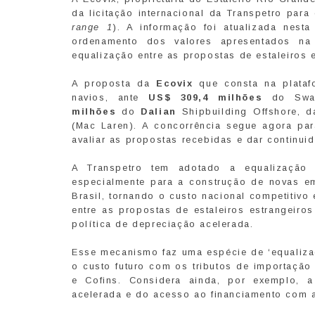
da licitação internacional da Transpetro par
range 1
). A informação foi atualizada nesta
ordenamento dos valores apresentados na
equalização entre as propostas de estaleiros 
A proposta da
Ecovix
que consta na plata
navios, ante
US$ 309,4 milhões
do Swan
milhões
do
Dalian
Shipbuilding Offshore, 
(Mac Laren). A concorrência segue agora par
avaliar as propostas recebidas e dar continui
A Transpetro tem adotado a equalização 
especialmente para a construção de novas emb
Brasil, tornando o custo nacional competitivo
entre as propostas de estaleiros estrangeiro
política de depreciação acelerada.
Esse mecanismo faz uma espécie de ‘equalizaç
o custo futuro com os tributos de importação
e Cofins. Considera ainda, por exemplo, 
acelerada e do acesso ao financiamento com 