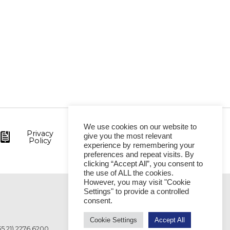
We use cookies on our website to
Privacy
give you the most relevant
Policy
experience by remembering your
preferences and repeat visits. By
clicking “Accept All”, you consent to
the use of ALL the cookies.
However, you may visit "Cookie
Settings" to provide a controlled
VITÓRIA
consent.
Cookie Settings
Accept All
55 21) 2276 6200