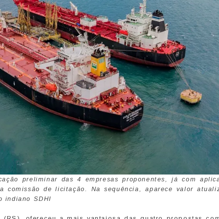
cação preliminar das 4 empresas proponentes, já com aplic
la comissão de licitação. Na sequência, aparece valor atual
ro indiano SDHI
de (RS), ofereceu a mais vantajosa das quatro propostas com