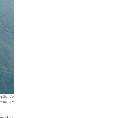
ação de
izado de
erciais